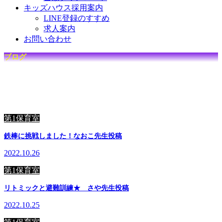
キッズハウス採用案内
LINE登録のすすめ
求人案内
お問い合わせ
ブログ
☆
キ
ッ
ズ
ハ
ウ
ス
で
の
日
々
を
毎
日
更
新
中
☆
第1保育室
鉄棒に挑戦しました！なおこ先生投稿
2022.10.26
第1保育室
リトミックと避難訓練★ さや先生投稿
2022.10.25