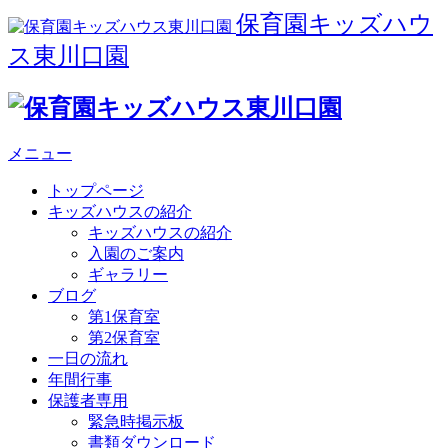
保育園キッズハウ
ス東川口園
メニュー
トップページ
キッズハウスの紹介
キッズハウスの紹介
入園のご案内
ギャラリー
ブログ
第1保育室
第2保育室
一日の流れ
年間行事
保護者専用
緊急時掲示板
書類ダウンロード