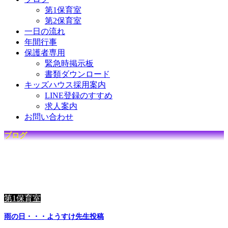
第1保育室
第2保育室
一日の流れ
年間行事
保護者専用
緊急時掲示板
書類ダウンロード
キッズハウス採用案内
LINE登録のすすめ
求人案内
お問い合わせ
ブログ
☆
キ
ッ
ズ
ハ
ウ
ス
で
の
日
々
を
毎
日
更
新
中
☆
第1保育室
雨の日・・・ようすけ先生投稿