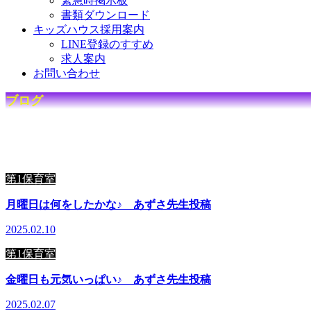
緊急時掲示板
書類ダウンロード
キッズハウス採用案内
LINE登録のすすめ
求人案内
お問い合わせ
ブログ
☆
キ
ッ
ズ
ハ
ウ
ス
で
の
日
々
を
毎
日
第1保育室
月曜日は何をしたかな♪ あずさ先生投稿
2025.02.10
第1保育室
金曜日も元気いっぱい♪ あずさ先生投稿
2025.02.07