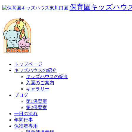
保育園キッズハウ
トップページ
キッズハウスの紹介
キッズハウスの紹介
入園のご案内
ギャラリー
ブログ
第1保育室
第2保育室
一日の流れ
年間行事
保護者専用