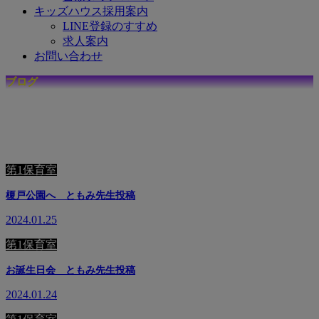
キッズハウス採用案内
LINE登録のすすめ
求人案内
お問い合わせ
ブログ
☆
キ
ッ
ズ
ハ
ウ
ス
で
の
日
々
を
毎
日
更
新
中
☆
第1保育室
榎戸公園へ ともみ先生投稿
2024.01.25
第1保育室
お誕生日会 ともみ先生投稿
2024.01.24