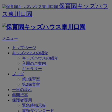
保育園キッズハウ
ス東川口園
メニュー
トップページ
キッズハウスの紹介
キッズハウスの紹介
入園のご案内
ギャラリー
ブログ
第1保育室
第2保育室
一日の流れ
年間行事
保護者専用
緊急時掲示板
書類ダウンロード