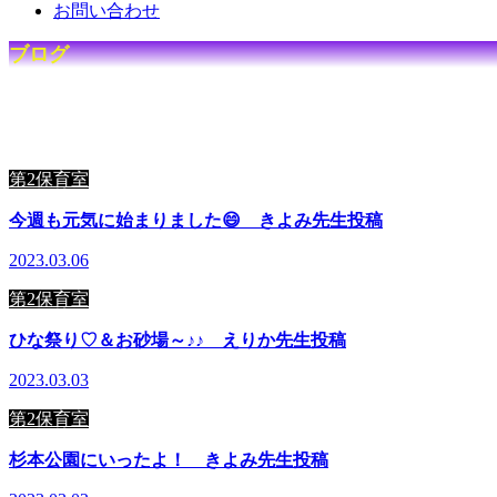
お問い合わせ
ブログ
☆
キ
ッ
ズ
ハ
ウ
ス
で
の
日
々
を
毎
日
第2保育室
今週も元気に始まりました😄 きよみ先生投稿
2023.03.06
第2保育室
ひな祭り♡＆お砂場～♪♪ えりか先生投稿
2023.03.03
第2保育室
杉本公園にいったよ！ きよみ先生投稿