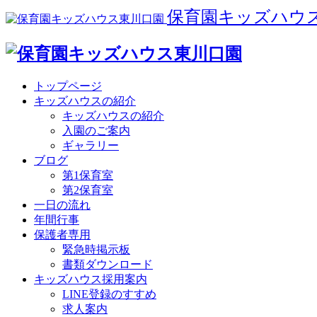
保育園キッズハウ
トップページ
キッズハウスの紹介
キッズハウスの紹介
入園のご案内
ギャラリー
ブログ
第1保育室
第2保育室
一日の流れ
年間行事
保護者専用
緊急時掲示板
書類ダウンロード
キッズハウス採用案内
LINE登録のすすめ
求人案内