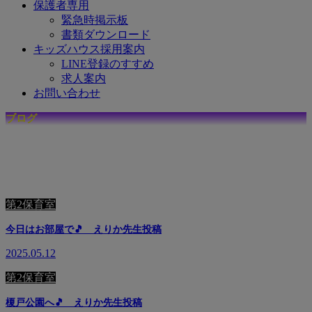
保護者専用
緊急時掲示板
書類ダウンロード
キッズハウス採用案内
LINE登録のすすめ
求人案内
お問い合わせ
ブログ
☆
キ
ッ
ズ
ハ
ウ
ス
で
の
日
々
を
毎
日
更
新
中
☆
第2保育室
今日はお部屋で🎵 えりか先生投稿
2025.05.12
第2保育室
榎戸公園へ🎵 えりか先生投稿