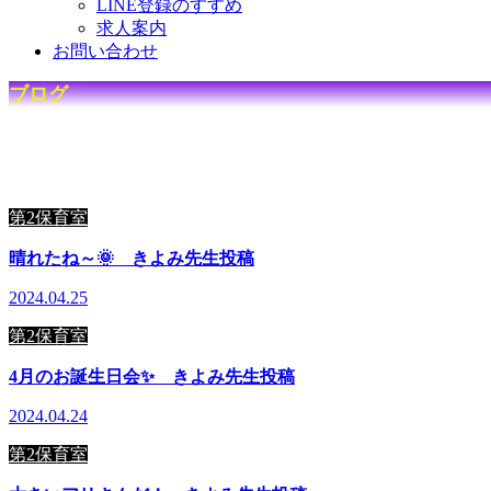
LINE登録のすすめ
求人案内
お問い合わせ
ブログ
☆
キ
ッ
ズ
ハ
ウ
ス
で
の
日
々
を
毎
日
第2保育室
晴れたね～🌞 きよみ先生投稿
2024.04.25
第2保育室
4月のお誕生日会✨ きよみ先生投稿
2024.04.24
第2保育室