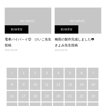
第2保育室
第2保育室
電車バイバ～イ😊 けいこ先生
梅雨の製作完成しました🐸
投稿
きよみ先生投稿
2023.06.06
2023.06.05
1
2
3
4
5
6
7
8
9
10
11
12
13
14
15
16
17
18
19
20
21
22
23