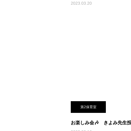
2023.03.20
第2保育室
お楽しみ会🎶 きよみ先生