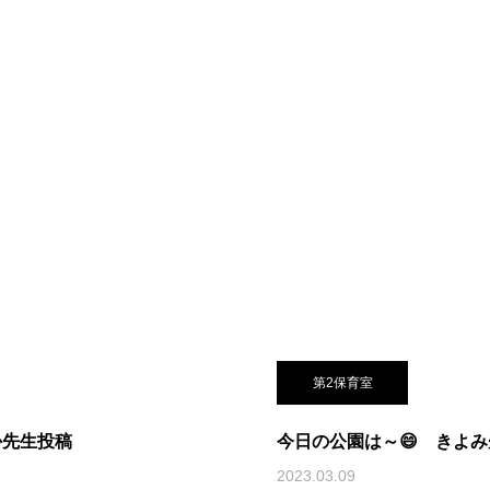
第2保育室
か先生投稿
今日の公園は～😄 きよ
2023.03.09