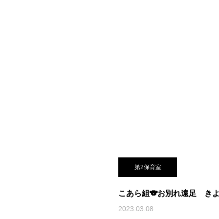
第2保育室
こあら組🐨お別れ遠足 き
2023.03.08