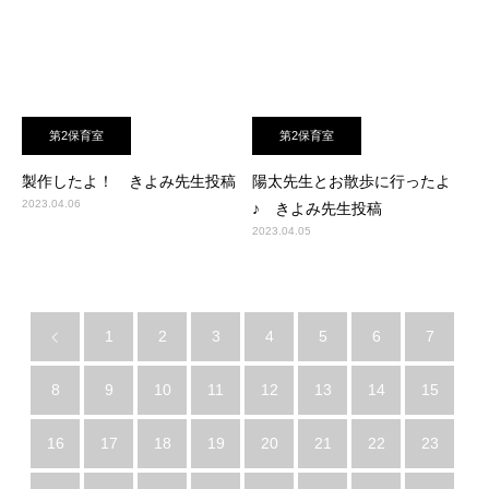
第2保育室
第2保育室
製作したよ！ きよみ先生投稿
陽太先生とお散歩に行ったよ
2023.04.06
♪ きよみ先生投稿
2023.04.05
1
2
3
4
5
6
7
8
9
10
11
12
13
14
15
16
17
18
19
20
21
22
23