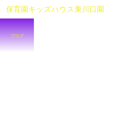
保育園キッズハウス東川口園
ブログ
☆
キ
ッ
ズ
ハ
ウ
ス
で
の
日
々
を
毎
日
更
新
中
☆