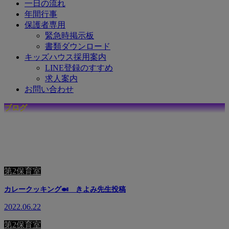
一日の流れ
年間行事
保護者専用
緊急時掲示板
書類ダウンロード
キッズハウス採用案内
LINE登録のすすめ
求人案内
お問い合わせ
ブログ
☆
キ
ッ
ズ
ハ
ウ
ス
で
の
日
々
を
毎
日
更
新
中
☆
第2保育室
カレークッキング🍛 きよみ先生投稿
2022.06.22
第2保育室