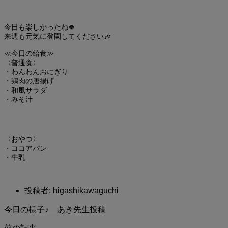
今日も楽しかったね🍀
来週も元気に登園してください🎶
≪今日の給食≫
〈普通食〉
・わんわんおにぎり
・鶏肉の唐揚げ
・和風サラダ
・みそ汁
〈おやつ〉
・ココアパン
・牛乳
投稿者:
higashikawaguchi
今日の様子♪ あき先生投稿