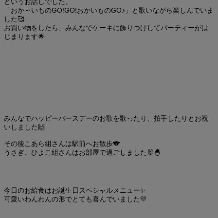
というお話しでした。
「おか～いものGO!GO!おかいものGO♪」と歌いながら楽しんでいま
した🥰
お買い物をしたら、みんなでケーキに飾りつけしてパーティーがは
じまります🌟
みんなでハッピーバースデーのお歌を歌ったり、拍手したりとお祝
いしました🙌
その後こあら組さんは駅前へお散歩🐨
うさぎ、ひよこ組さんはお部屋で過ごしました🐰🐣
今日のお給食はお誕生日スペシャルメニュー✨
可愛いわんわんの形でとても喜んでいました💛