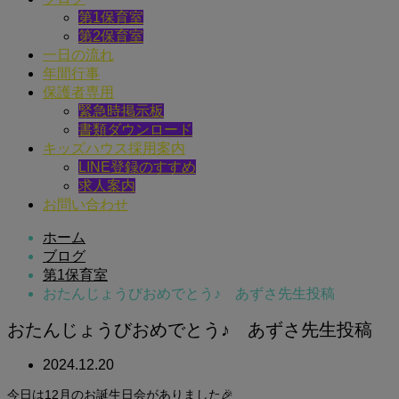
第1保育室
第2保育室
一日の流れ
年間行事
保護者専用
緊急時掲示板
書類ダウンロード
キッズハウス採用案内
LINE登録のすすめ
求人案内
お問い合わせ
ホーム
ブログ
第1保育室
おたんじょうびおめでとう♪ あずさ先生投稿
おたんじょうびおめでとう♪ あずさ先生投稿
2024.12.20
今日は12月のお誕生日会がありました🎉