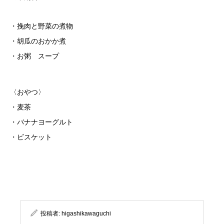
・挽肉と野菜の煮物
・胡瓜のおかか煮
・お粥 スープ
〈おやつ〉
・麦茶
・バナナヨーグルト
・ビスケット
投稿者:
higashikawaguchi