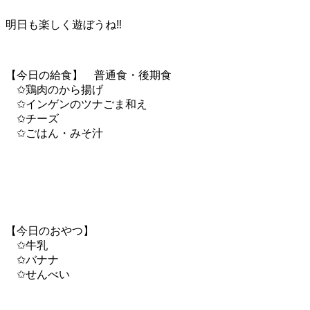
明日も楽しく遊ぼうね‼
【今日の給食】 普通食・後期食
✩鶏肉のから揚げ
✩インゲンのツナごま和え
✩チーズ
✩ごはん・みそ汁
【今日のおやつ】
✩牛乳
✩バナナ
✩せんべい