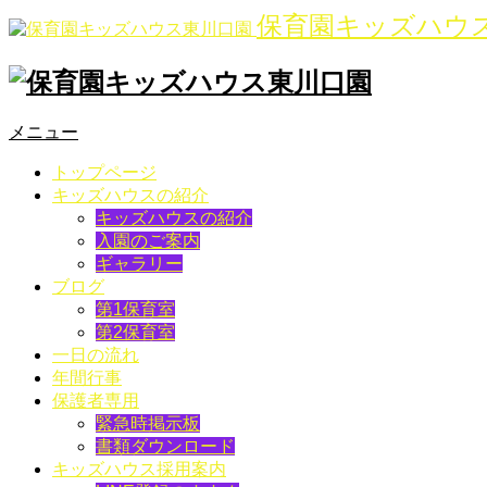
保育園キッズハウ
メニュー
トップページ
キッズハウスの紹介
キッズハウスの紹介
入園のご案内
ギャラリー
ブログ
第1保育室
第2保育室
一日の流れ
年間行事
保護者専用
緊急時掲示板
書類ダウンロード
キッズハウス採用案内