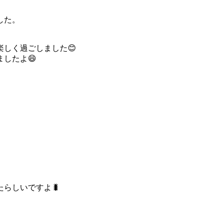
した。
しく過ごしました😊
したよ😄
らしいですよ🐛