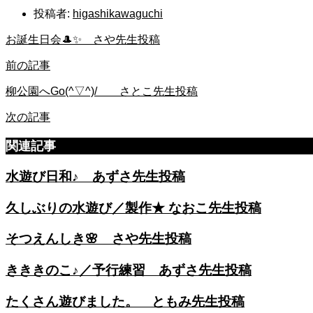
投稿者:
higashikawaguchi
お誕生日会🎩✨ さや先生投稿
前の記事
柳公園へGo(^▽^)/ さとこ先生投稿
次の記事
関連記事
水遊び日和♪ あずさ先生投稿
久しぶりの水遊び／製作★ なおこ先生投稿
そつえんしき🌸 さや先生投稿
きききのこ♪／予行練習 あずさ先生投稿
たくさん遊びました。 ともみ先生投稿