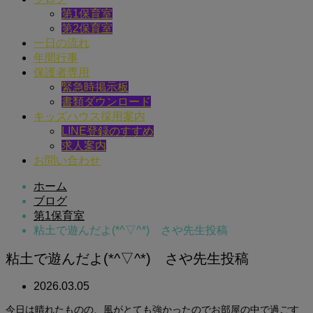
第1保育室
第2保育室
一日の流れ
年間行事
保護者専用
緊急時掲示板
書類ダウンロード
キッズハウス採用案内
LINE登録のすすめ
求人案内
お問い合わせ
ホーム
ブログ
第1保育室
粘土で遊んだよ(*^▽^*) さや先生投稿
粘土で遊んだよ(*^▽^*) さや先生投稿
2026.03.05
今日は晴れたものの、風がとても強かったのでお部屋の中で過ごす