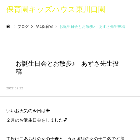
保育園キッズハウス東川口園
ブログ
第1保育室
お誕生日会とお散歩♪ あずさ先生投稿
お誕生日会とお散歩♪ あずさ先生投
稿
2022.02.22
いいお天気の今日は☀
２月のお誕生日会をしました💕
主役はこあら組の女の子🐨と、うさぎ組の女の子二名です🐰