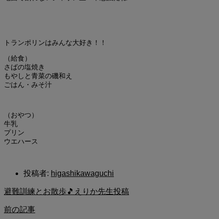
トランポリンはみんな大好き！！
（給食）
さばの塩焼き
もやしと青菜の磯和え
ごはん・みそ汁
（おやつ）
牛乳
プリン
ウエハース
投稿者:
higashikawaguchi
避難訓練とお散歩🎵えりか先生投稿
前の記事