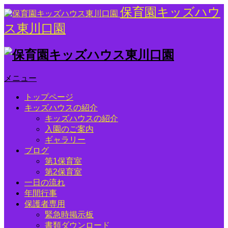
保育園キッズハウ
ス東川口園
メニュー
トップページ
キッズハウスの紹介
キッズハウスの紹介
入園のご案内
ギャラリー
ブログ
第1保育室
第2保育室
一日の流れ
年間行事
保護者専用
緊急時掲示板
書類ダウンロード