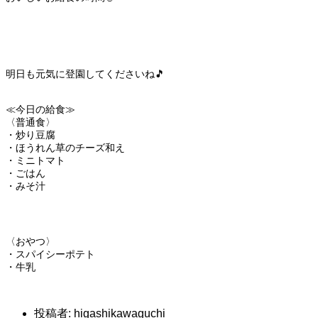
明日も元気に登園してくださいね🎵
≪今日の給食≫
〈普通食〉
・炒り豆腐
・ほうれん草のチーズ和え
・ミニトマト
・ごはん
・みそ汁
〈おやつ〉
・スパイシーポテト
・牛乳
投稿者:
higashikawaguchi