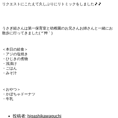
リクエストにこたえて久しぶりにリトミックをしました🎵🎵
うさぎ組さんは第一保育室と幼稚園のお兄さんお姉さんと一緒にお
散歩に行ってきました( *´艸｀)
＜本日の給食＞
・アジの塩焼き
・ひじきの煮物
・浅漬け
・ごはん
・みそ汁
＜おやつ＞
・かぼちゃドーナツ
・牛乳
投稿者:
higashikawaguchi