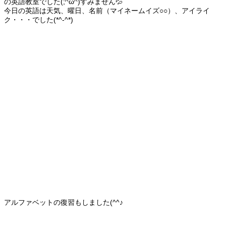
の英語教室でした(;^ω^)すみません💦
今日の英語は天気、曜日、名前（マイネームイズ○○）、アイライ
ク・・・でした(*^-^*)
アルファベットの復習もしました(^^♪