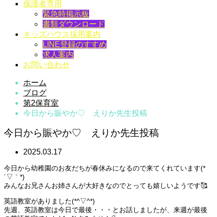
保護者専用
緊急時掲示板
書類ダウンロード
キッズハウス採用案内
LINE登録のすすめ
求人案内
お問い合わせ
ホーム
ブログ
第2保育室
今日から賑やか♡ えりか先生投稿
今日から賑やか♡ えりか先生投稿
2025.03.17
今日から幼稚園のお友だちが春休みになるので来てくれています(*
´▽｀*)
みんなお兄さんお姉さんが大好きなのでとっても嬉しいようです🥰
英語教室がありました(*^▽^*)
先週、英語教室は今日で最後・・・とお話しましたが、来週が最後