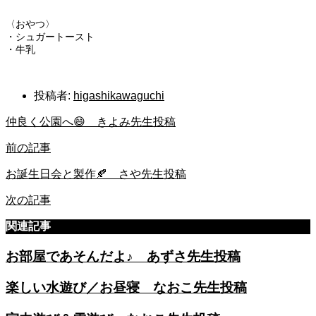
〈おやつ〉
・シュガートースト
・牛乳
投稿者:
higashikawaguchi
仲良く公園へ😄 きよみ先生投稿
前の記事
お誕生日会と製作🍂 さや先生投稿
次の記事
関連記事
お部屋であそんだよ♪ あずさ先生投稿
楽しい水遊び／お昼寝 なおこ先生投稿