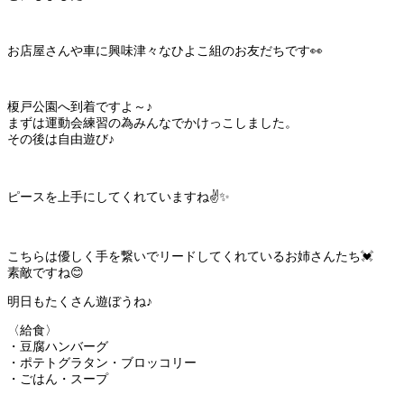
お店屋さんや車に興味津々なひよこ組のお友だちです👀
榎戸公園へ到着ですよ～♪
まずは運動会練習の為みんなでかけっこしました。
その後は自由遊び♪
ピースを上手にしてくれていますね✌✨
こちらは優しく手を繋いでリードしてくれているお姉さんたち💓
素敵ですね😊
明日もたくさん遊ぼうね♪
〈給食〉
・豆腐ハンバーグ
・ポテトグラタン・ブロッコリー
・ごはん・スープ