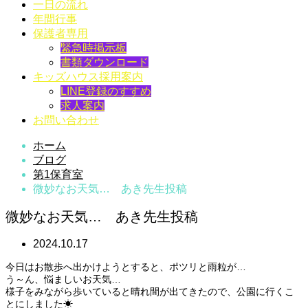
一日の流れ
年間行事
保護者専用
緊急時掲示板
書類ダウンロード
キッズハウス採用案内
LINE登録のすすめ
求人案内
お問い合わせ
ホーム
ブログ
第1保育室
微妙なお天気… あき先生投稿
微妙なお天気… あき先生投稿
2024.10.17
今日はお散歩へ出かけようとすると、ポツリと雨粒が…
う～ん、悩ましいお天気…
様子をみながら歩いていると晴れ間が出てきたので、公園に行くこ
とにしました☀