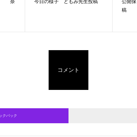
な 奈
今日の様子 ともみ先生投稿
公開保
稿
コメント
ラックバック