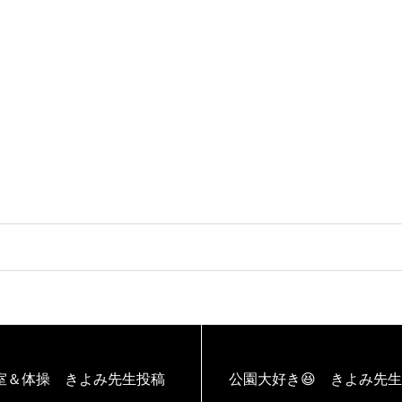
室＆体操 きよみ先生投稿
公園大好き😆 きよみ先