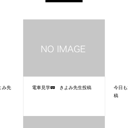
よみ先
電車見学🚃 きよみ先生投稿
今日も
稿